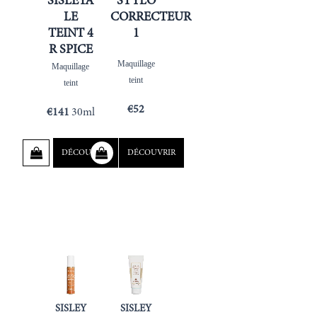
SISLEYA
STYLO
LE
CORRECTEUR
TEINT 4
1
R SPICE
Maquillage
Maquillage
teint
teint
€
52
€
141
30ml
DÉCOUVRIR
DÉCOUVRIR
SISLEY
SISLEY