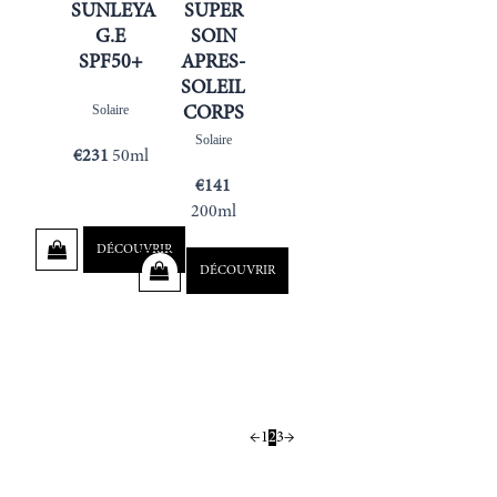
SUNLEYA
SUPER
G.E
SOIN
SPF50+
APRES-
SOLEIL
Solaire
CORPS
Solaire
€
231
50ml
€
141
200ml
DÉCOUVRIR
DÉCOUVRIR
←
1
2
3
→