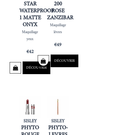
STAR
200
WATERPROOF
ROSE
1 MATTE
ZANZIBAR
ONYX
Maquillage
Maquillage
lèvres
yeux
€
49
€
42
DÉCOUVRIR
DÉCOUVRIR
SISLEY
SISLEY
PHYTO
PHYTO-
ROUGE
LEVRES