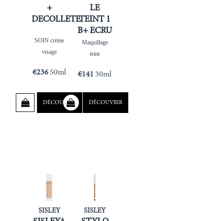
+
LE
DECOLLETE
TEINT 1
B+ ECRU
SOIN crème
Maquillage
visage
teint
€
236
50ml
€
141
30ml
DÉCOUVRIR
DÉCOUVRIR
SISLEY
SISLEY